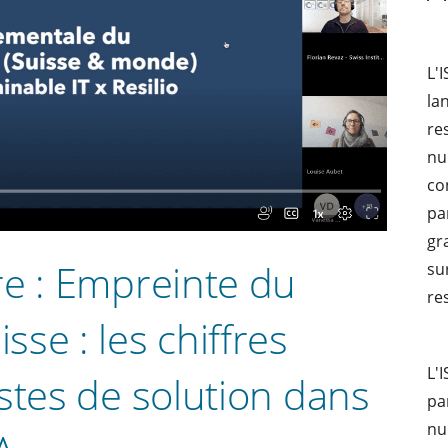
L'
la
re
nu
co
pa
gr
re : Empreinte du
su
re
se : les chiffres
L'
stes de solution dans
pa
nu