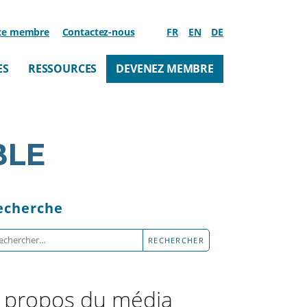
ce membre
Contactez-nous
FR
EN
DE
ES
RESSOURCES
DEVENEZ MEMBRE
BLE
echerche
chercher :
 propos du média