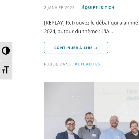
2 JANVIER 2025
ÉQUIPE ISIT CH
[REPLAY] Retrouvez le débat qui a animé
2024, autour du thème : L’IA…
CONTINUER À LIRE →
PASSER EN CONTRASTE ÉLEVÉ
PUBLIÉ DANS :
ACTUALITÉS
CHANGER LA TAILLE DE LA POLIC