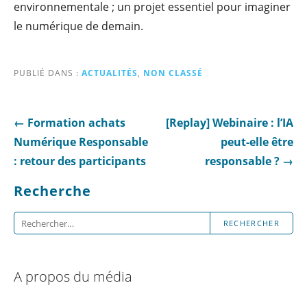
environnementale ; un projet essentiel pour imaginer
le numérique de demain.
PUBLIÉ DANS :
ACTUALITÉS
,
NON CLASSÉ
Navigation
← Formation achats
[Replay] Webinaire : l’IA
de
Numérique Responsable
peut-elle être
l’article
: retour des participants
responsable ? →
Recherche
Rechercher :
A propos du média